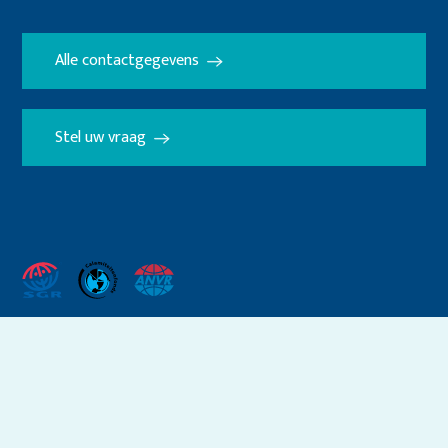
Alle contactgegevens
Stel uw vraag
Crombag.nl maakt gebruik
van
cookies
.
ACCEPTEER
Voorwaarden
Privacy & cookies
Colofon