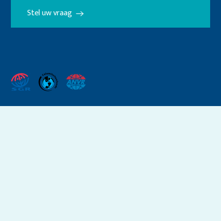
Stel uw vraag
Crombag.nl maakt gebruik
van
cookies
.
ACCEPTEER
Voorwaarden
Privacy & cookies
Colofon